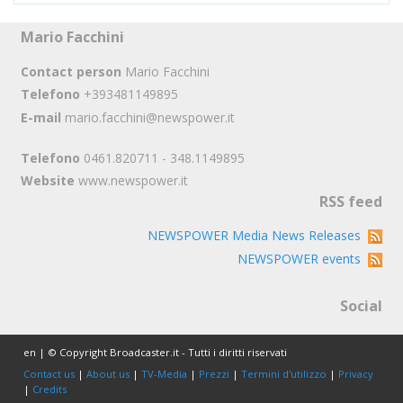
Mario Facchini
Contact person
Mario Facchini
Telefono
+393481149895
E-mail
mario.facchini@newspower.it
Telefono
0461.820711 - 348.1149895
Website
www.newspower.it
RSS feed
NEWSPOWER Media News Releases
NEWSPOWER events
Social
en | © Copyright Broadcaster.it - Tutti i diritti riservati
Contact us
|
About us
|
TV-Media
|
Prezzi
|
Termini d'utilizzo
|
Privacy
|
Credits