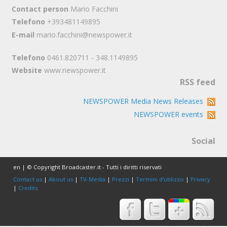
Contact person
Mario Facchini
Telefono
+393481149895
E-mail
mario.facchini@newspower.it
Telefono
0461.820711 - 348.1149895
Website
www.newspower.it
RSS feed
NEWSPOWER Media News Releases
NEWSPOWER events
Social
en | © Copyright Broadcaster.it - Tutti i diritti riservati
Contact us
|
About us
|
TV-Media
|
Prezzi
|
Termini d'utilizzo
|
Privacy
|
Credits