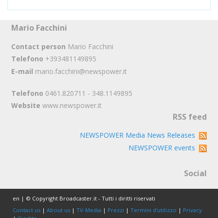
Mario Facchini
Contact person
Mario Facchini
Telefono
+393481149895
E-mail
mario.facchini@newspower.it
Telefono
0461.820711 - 348.1149895
Website
www.newspower.it
RSS feed
NEWSPOWER Media News Releases
NEWSPOWER events
Social
en | © Copyright Broadcaster.it - Tutti i diritti riservati
Contact us
|
About us
|
TV-Media
|
Prezzi
|
Termini d'utilizzo
|
Privacy