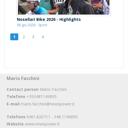
Nosellari Bike 2026 - Highlights
06 giu 2026 - Sport
1
2
3
4
Mario Facchini
Contact person
Mario Facchini
Telefono
+393481149895
E-mail
mario.facchini@newspower.it
Telefono
0461.820711 - 348.1149895
Website
www.newspower.it