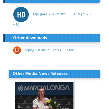
Mpeg-4 H264 1920x1080 16:9 (215,5
MB)
Other downloads
Mpeg-4 640x360 16:9 (11,7 MB)
Other Media News Releases